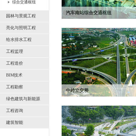
综合交通枢纽
汽车南站综合交通枢纽
园林与景观工程
本项目位于长沙市洞井铺汽车南站，总建筑
亮化与照明工程
全国概念性方案设计招标第一名。
给水排水工程
工程监理
工程造价
BIM技术
工程勘察
中岭立交桥
绿色建筑与新能源
位于开福区，是长沙市东北二环的枢纽立交
交。该项目于2003年建成环线部分一期工程..
工程咨询
建筑智能