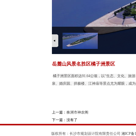
岳麓山风景名胜区橘子洲景区
橘子洲景区面积达
91.64
公顷，以
“
生态、文化、旅游
泉、婚庆园、拱极楼、江神庙等景点尤为耀眼，成为
上一篇：
株洲市神农阁
下一篇：没有了
版权所有：长沙市规划设计院有限责任公司
湘ICP备11