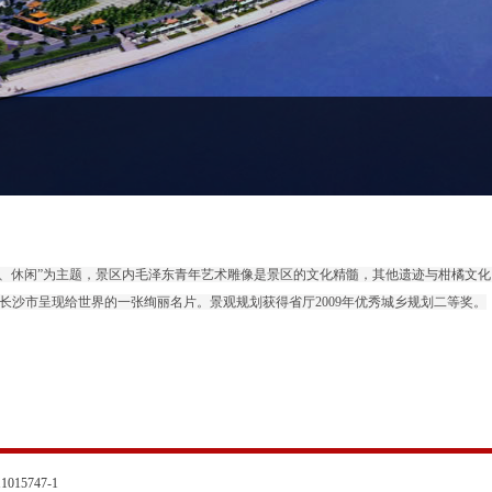
、休闲
”
为主题，景区内毛泽东青年艺术雕像是景区的文化精髓，其他遗迹与柑橘文化
长沙市呈现给世界的一张绚丽名片。景观规划获得省厅
2009
年优秀城乡规划二等奖。
015747-1