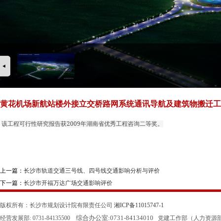
黄花机场新航站楼外接立交桥路网系统通讯导航及建筑物搬迁工
2009
该工程可行性研究报告获
年湖南省优秀工程咨询二等奖。
上一篇：
长沙市轨道交通三号线、四号线交通影响分析与评价
下一篇：
长沙市开福万达广场交通影响评价
版权所有：长沙市规划设计院有限责任公司
湘ICP备11015747-1
综合办公室:
0731-84134010
经营发展部: 0731-84135500
党建工作部（人力资源部）: 0