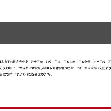
具有工程勘察专业类（岩土工程（勘察）甲级，工程勘察（工程测量、岩土工程）乙
高尔夫山庄”、“岳麓区望城坡湘仪社区东侧边坡地质勘查”、“湘江大道道路绿化提质
基坑支护”、“长纺裕湘医院基坑支护”等。