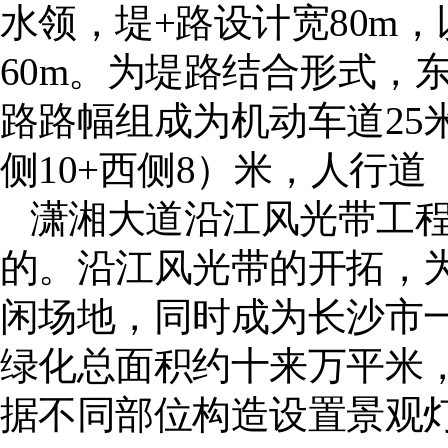
水领，堤
+
路设计宽
80m
，
60m
。为堤路结合形式，
路路幅组成为机动车道
25
侧
10+
西侧
8
）米，人行道
潇湘大道沿江风光带工
的。沿江风光带的开拓，
闲场地，同时成为长沙市
绿化总面积约十来万平米
据不同部位构造设置景观