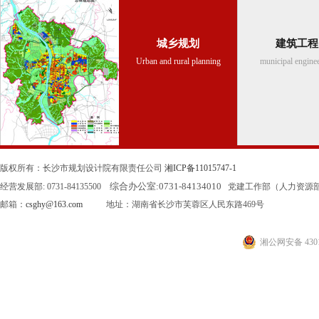
城乡规划
建筑工程
Urban and rural planning
municipal engine
版权所有：长沙市规划设计院有限责任公司
湘ICP备11015747-1
综合办公室:
0731-84134010
经营发展部: 0731-84135500
党建工作部（人力资源部）: 0
邮箱：
csghy@163.com
地址：湖南省长沙市芙蓉区人民东路469号
湘公网安备 4301