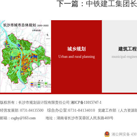
下一篇：
中铁建工集团
城乡规划
建筑工程
Urban and rural planning
municipal engine
版权所有：长沙市规划设计院有限责任公司
湘ICP备11015747-1
综合办公室:
0731-84134010
经营发展部: 0731-84135500
党建工作部（人力资源部）: 0
邮箱：
csghy@163.com
地址：湖南省长沙市芙蓉区人民东路469号
湘公网安备 4301