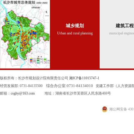
城乡规划
建筑工程
Urban and rural planning
municipal engine
版权所有：长沙市规划设计院有限责任公司
湘ICP备11015747-1
综合办公室:
0731-84134010
经营发展部: 0731-84135500
党建工作部（人力资源部）: 0
邮箱：
csghy@163.com
地址：湖南省长沙市芙蓉区人民东路469号
湘公网安备 4301