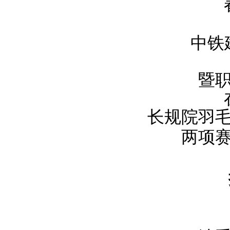
中铁
暨
长规院羽
两项