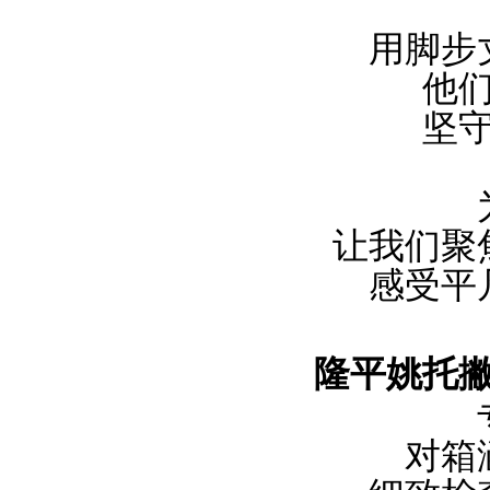
用脚步
他
坚
让我们聚
感受平
隆平姚托
对箱