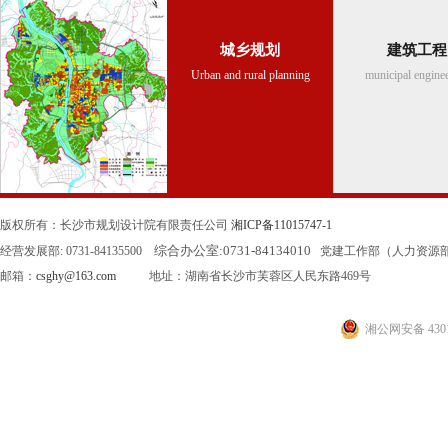
城乡规划
建筑工程
Urban and rural planning
municipal engine
版权所有：长沙市规划设计院有限责任公司
湘ICP备11015747-1
综合办公室:
0731-84134010
经营发展部: 0731-84135500
党建工作部（人力资源部）: 0
邮箱：
csghy@163.com
地址：湖南省长沙市芙蓉区人民东路469号
湘公网安备 4301