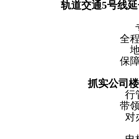
轨道交通
5号线
全
保
抓实公司楼
行
带
对