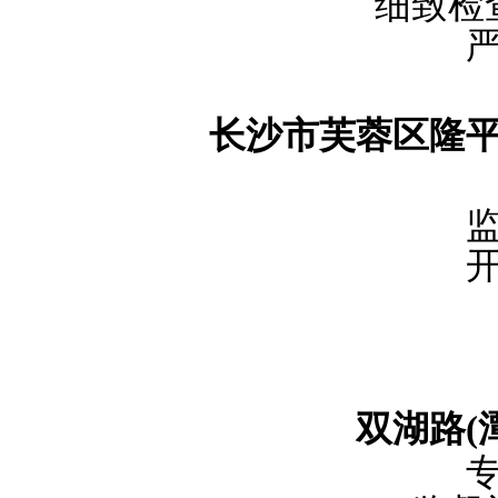
细致检
长沙市芙蓉区隆
双湖路
(