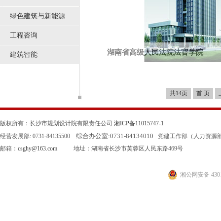
绿色建筑与新能源
工程咨询
湖南省高级人民法院法官学院
建筑智能
本项目位于长沙市芙蓉区东二环，综合楼总建
方米，综合楼装修面积为18407.1...
共14页
首 页
版权所有：长沙市规划设计院有限责任公司
湘ICP备11015747-1
综合办公室:
0731-84134010
经营发展部: 0731-84135500
党建工作部（人力资源部）: 0
邮箱：
csghy@163.com
地址：湖南省长沙市芙蓉区人民东路469号
湘公网安备 4301