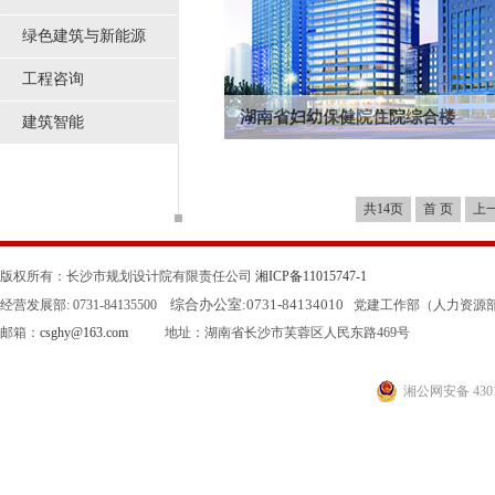
绿色建筑与新能源
工程咨询
湖南省妇幼保健院住院综合楼
建筑智能
本项目位于长沙市蔡锷路和湘春路交汇处，
面积53100平方米，其中保健、临床用房...
共14页
首 页
上
版权所有：长沙市规划设计院有限责任公司
湘ICP备11015747-1
综合办公室:
0731-84134010
经营发展部: 0731-84135500
党建工作部（人力资源部）: 0
邮箱：
csghy@163.com
地址：湖南省长沙市芙蓉区人民东路469号
湘公网安备 4301