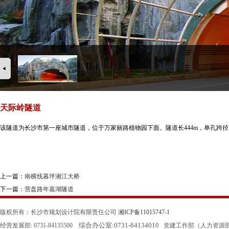
天际岭隧道
该隧道为长沙市第一座城市隧道，位于万家丽路植物园下面。隧道长444m，单孔跨径
上一篇：
南横线暮坪湘江大桥
下一篇：
营盘路年嘉湖隧道
版权所有：长沙市规划设计院有限责任公司
湘ICP备11015747-1
综合办公室:
0731-84134010
经营发展部: 0731-84135500
党建工作部（人力资源部）: 0