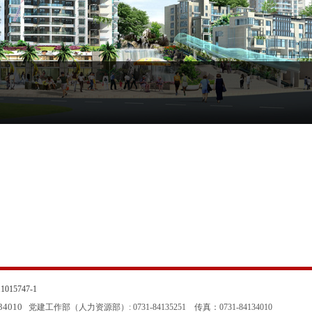
015747-1
134010
党建工作部（人力资源部）: 0731-84135251
传真：0731-84134010