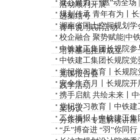
凝心聚力，“燃”动全场
活动顺利开展
规划传承 青年有为丨长
进集结号
湖南省国土空间规划学
青年说”演讲活动
校企融合 聚势赋能|
中铁建工集团长规院参
培养基地挂牌成立
中铁建工集团长规院党
党纪学习教育丨长规院
党课报告会
安全生产月丨长规院开
践学活动
携手启航 共绘未来丨
党纪学习教育丨中铁建
架协议
工作播报丨中铁建工集
分条例》专题解读讲座
“乒”搏奋进 “羽”你