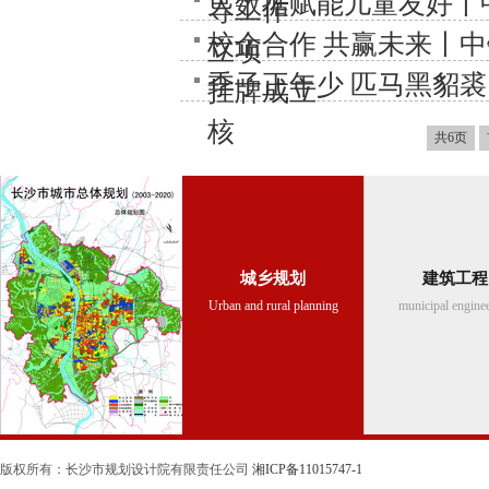
大数据赋能儿童友好丨
导工作​
校企合作 共赢未来丨
立项
季子正年少 匹马黑貂裘 
挂牌成立
核
共6页
城乡规划
建筑工程
Urban and rural planning
municipal engine
版权所有：长沙市规划设计院有限责任公司
湘ICP备11015747-1