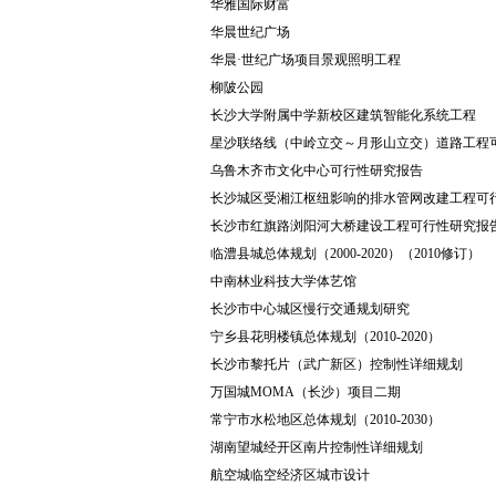
华雅国际财富
华晨世纪广场
华晨·世纪广场项目景观照明工程
柳陂公园
长沙大学附属中学新校区建筑智能化系统工程
星沙联络线（中岭立交～月形山立交）道路工程
乌鲁木齐市文化中心可行性研究报告
长沙城区受湘江枢纽影响的排水管网改建工程可
长沙市红旗路浏阳河大桥建设工程可行性研究报
临澧县城总体规划（2000-2020）（2010修订）
中南林业科技大学体艺馆
长沙市中心城区慢行交通规划研究
宁乡县花明楼镇总体规划（2010-2020）
长沙市黎托片（武广新区）控制性详细规划
万国城MOMA（长沙）项目二期
常宁市水松地区总体规划（2010-2030）
湖南望城经开区南片控制性详细规划
航空城临空经济区城市设计