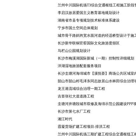
兰州中川国际机场T3综合交通枢纽工程施工阶段
李启汉故居爱国主义教育基地规划设计
湖南省市县专项规划技术标准体系建设
宁乡市国土空间总体规划
城市骨干路斜跨宽水面河道的经适桥型设计于施
长沙新华联铜官窑国际文化旅游度假区
马栏山公园规划设计
长沙市梅溪湖国际新城（一期）控制性详细规划
洋湖湿地旅游配套服务项目
长沙圭塘河海绵城市【溪悦荟】商场公共区域室
韶山市韶山村毛泽东同志故居山水林田综合治理
龙王港流域综合治理一期工程
吉首张社大道道路工程
圭塘河井塘段城市双修及海绵示范公园建设PPP
长沙市第七水厂工程
湘江时代
霞凝货场扩建工程项目-排洪工程
兰州中川国际机场三期扩建工程综合交通枢纽工