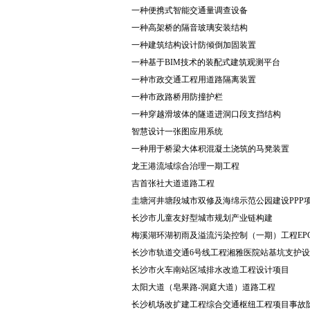
一种便携式智能交通量调查设备
一种高架桥的隔音玻璃安装结构
一种建筑结构设计防倾倒加固装置
一种基于BIM技术的装配式建筑观测平台
一种市政交通工程用道路隔离装置
一种市政路桥用防撞护栏
一种穿越滑坡体的隧道进洞口段支挡结构
智慧设计一张图应用系统
一种用于桥梁大体积混凝土浇筑的马凳装置
龙王港流域综合治理一期工程
吉首张社大道道路工程
圭塘河井塘段城市双修及海绵示范公园建设PPP项
长沙市儿童友好型城市规划产业链构建
梅溪湖环湖初雨及溢流污染控制（一期）工程EP
长沙市轨道交通6号线工程湘雅医院站基坑支护
长沙市火车南站区域排水改造工程设计项目
太阳大道（皂果路-洞庭大道）道路工程
长沙机场改扩建工程综合交通枢纽工程项目事故阶