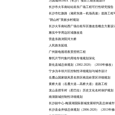
万国城MOMA（长沙）项目三期景观设计
长沙市火车南站站前东广场工程可行性研究报告
长沙市红旗路（湘府东路～机场高速）道路工程
“鹊山村”美丽乡村规划
长沙火车南站西广场出租车区微改造概念方案设
雅实中学周边区域微改造
营盘东路浏阳河大桥
人民路东延线
广州新电视塔夜景照明工程
黎托片节约集约用地专项规划深化
新化县城总体规划（2002-2020）（2010年修改）
宁乡沩丰坝片区控制性详细规划与城市设计
岳麓山国家级风景名胜区桃花岭景区详细规划
黄桥大道（岳麓大道—高桥大道）道路工程
龙山县捞车村（惹巴拉）历史文化名村保护规划
南湖新城控制性详细规划
长沙副中心-梅溪湖国际新城发展研判及总体城市
长沙县金井镇总体规划（2006-2020）（2013年