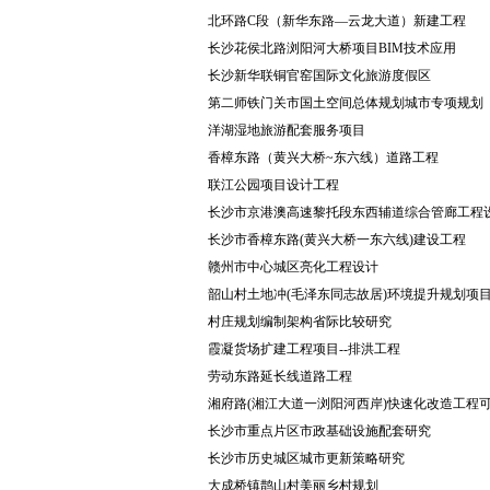
北环路C段（新华东路—云龙大道）新建工程
长沙花侯北路浏阳河大桥项目BIM技术应用
长沙新华联铜官窑国际文化旅游度假区
第二师铁门关市国土空间总体规划城市专项规划
洋湖湿地旅游配套服务项目
香樟东路（黄兴大桥~东六线）道路工程
联江公园项目设计工程
长沙市京港澳高速黎托段东西辅道综合管廊工程
长沙市香樟东路(黄兴大桥一东六线)建设工程
赣州市中心城区亮化工程设计
韶山村土地冲(毛泽东同志故居)环境提升规划项
村庄规划编制架构省际比较研究
霞凝货场扩建工程项目--排洪工程
劳动东路延长线道路工程
湘府路(湘江大道一浏阳河西岸)快速化改造工程
长沙市重点片区市政基础设施配套研究
长沙市历史城区城市更新策略研究
大成桥镇鹊山村美丽乡村规划