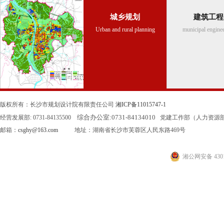
城乡规划
建筑工程
Urban and rural planning
municipal engine
版权所有：长沙市规划设计院有限责任公司
湘ICP备11015747-1
综合办公室:
0731-84134010
经营发展部: 0731-84135500
党建工作部（人力资源部）: 0
邮箱：
csghy@163.com
地址：湖南省长沙市芙蓉区人民东路469号
湘公网安备 4301