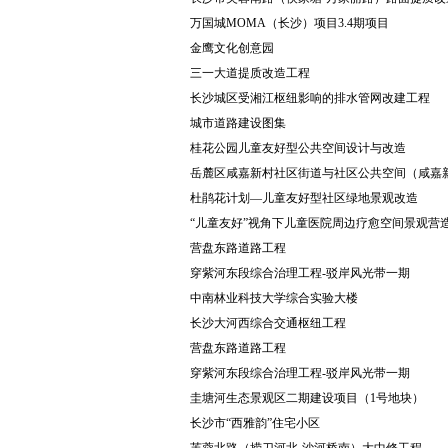
万国城MOMA（长沙）项目3.4期项目
金鹰文化创意园
三一大道提质改造工程
长沙城区受湘江枢纽影响的排水管网改建工程
城市道路建设图集
桂花公园儿童友好型公共空间设计与改造
岳麓区咸嘉新村社区街道与社区公共空间（咸嘉
杜鹃花计划—儿童友好型社区绿地景观改造
“儿童友好”视角下儿童医院周边疗愈空间景观营
营盘东路道路工程
穿紫河东段综合治理工程-驳岸风光带一期
中南林业科技大学综合实验大楼
长沙大河西综合交通枢纽工程
营盘东路道路工程
穿紫河东段综合治理工程-驳岸风光带一期
圭塘河生态景观区二期建设项目（1号地块）
长沙市“西雅韵”住宅小区