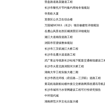
营盘路道路及隧道工程
长沙市黎托片节约集约用地专项规划
华美欧大厦
芙蓉区公共卫生综合楼
万国城MOMA（长沙）项目修建性详细规划
岳麓山风景名胜区橘洲景区详细规划
湘江大道南段道路工程
浏阳市官渡镇整体规划
长沙市三叉矶湘江大桥工程
长沙市岳麓大道道路工程
武广客运专线新长沙站地下配套交通枢纽建设工
长沙市火星北路浏阳河大桥工程
湖南大学工程实验大楼二期
长沙市西北环线（府后路—三汊矶）道路工程
黄花机场新航站楼外接立交桥路网系统通讯导航
长沙市城市污水管网建设工程可行性研究报告
中环现代城
湖南师范大学文化出版大楼