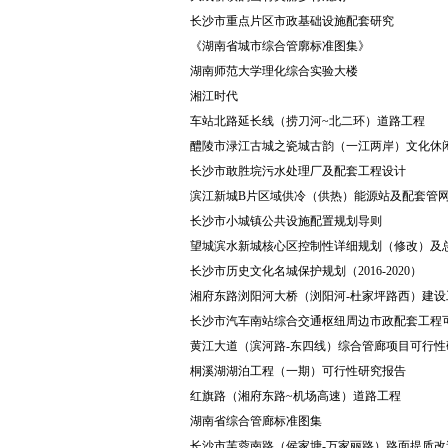
长沙市重点片区市政基础设施配套研究
《湖南省城市综合管廓标准图集》
湖南师范大学理化综合实验大楼
湘江时代
车站北路延长线（捞刀河~北二环）道路工程
醴陵市渌江古城之瓷城古韵（一江两岸）文化休闲
长沙市敢胜垸污水处理厂及配套工程设计
滨江新城B片区域供冷（供热）能源站及配套管
长沙市小城镇公共设施配置规划导则
望城滨水新城核心区控制性详细规划（修改）及
长沙市历史文化名城保护规划（2016-2020）
湘府东路浏阳河大桥（浏阳河-杜家坪路西）建
长沙市汽车南站综合交通枢纽周边市政配套工程
黄江大道（滨河路-东四线）综合管廊项目可行性
桐溪湖湖泊工程（一期）可行性研究报告
红旗路（湘府东路~机场高速）道路工程
湖南省综合管廊标准图集
长沙市芙蓉南路（侯家塘-万家丽路）路面提质改