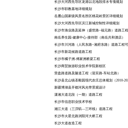
长沙大河西先导区龙港以北地段排水专项规划
长沙市职教基地详细规划
岳麓山国家级风景名胜区桃花岭景区详细规划
长沙大河西先导区滨江新城控制性详细规划
长沙市渔业路及延伸（盛世路~福元路）道路工
南岳养生园-健康中心-接待部（南岳共和酒店）
长沙市川河路（人民东路~湘府东路）道路工程
长沙市新花候路道路工程
长沙市橘子洲-傅家洲桥梁工程
长沙商贸旅游职业技术学院新校区
营盘路道路及隧道工程（迎宾路-车站北路）
长沙县北山镇圣毅园现代农庄总体规划（2010-20
新疆博湖县开都河风光带景观设计
潇湘大道北段（一期）道路工程
长沙市信息职业技术学校
湘江大道（三汊矶—三环线）道路工程
长沙市火星北路浏阳河大桥工程
长沙大道改造工程