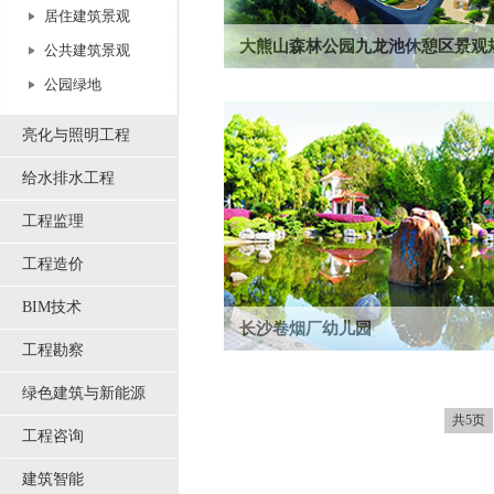
居住建筑景观
大熊山森林公园九龙池休憩区景观
公共建筑景观
2010年设计，包括大熊山森林公园九龙池
公园绿地
计、旅游度假酒店、会所、溪流景观走廊等
亮化与照明工程
给水排水工程
工程监理
工程造价
BIM技术
长沙卷烟厂幼儿园
工程勘察
1988年设计，位于长沙市曙光南路110号，
园内设施齐全环境优美、操场、游...
绿色建筑与新能源
共5页
工程咨询
建筑智能