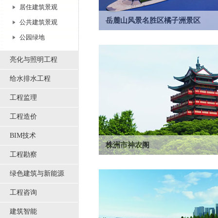
居住建筑景观
岳麓山风景名胜区橘子洲景区
公共建筑景观
橘子洲景区面积达91.64公顷，以生态、文
公园绿地
题，景区内毛泽东青年艺术雕像是景区的...
亮化与照明工程
给水排水工程
工程监理
工程造价
BIM技术
株洲市神农阁
工程勘察
神龙阁是为纪念炎帝神农氏于1991年修建的
秀工程设计一等奖。神龙阁位于株洲...
绿色建筑与新能源
工程咨询
建筑智能