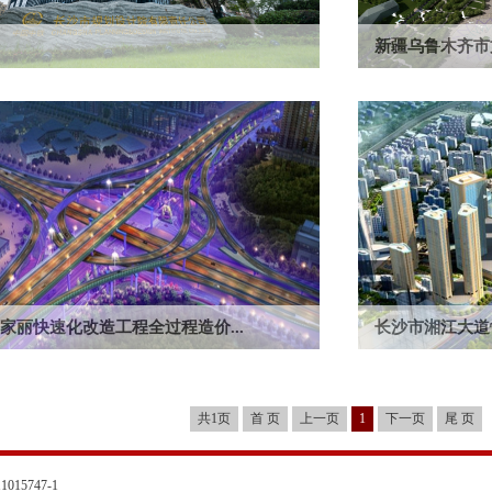
新疆乌鲁木齐市
领域，长沙市规划设计院有限责任公司具有造价咨询
新疆乌鲁木齐市文化中
质。拥有一批高素质的专业技术人...
亿元。服务类型：
家丽快速化改造工程全过程造价...
长沙市湘江大道
丽快速化改造工程，全长16.6公里总造价为42.97亿
长沙市湘江大遵（
型：全过程造价咨询服务
1827m,总造价为5632
共1页
首 页
上一页
1
下一页
尾 页
015747-1