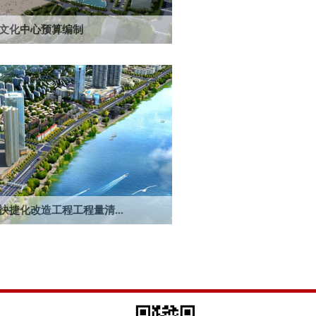
文化中心预算编制
心，建筑面积24.79万而，总造价为38.09
预算编制（部分）
快捷化改造工程工程量清...
解放路～劳动路）快捷化改造工程，全长
5.32万元。服...